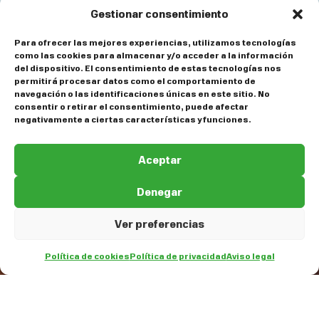
Gestionar consentimiento
Para ofrecer las mejores experiencias, utilizamos tecnologías
como las cookies para almacenar y/o acceder a la información
del dispositivo. El consentimiento de estas tecnologías nos
permitirá procesar datos como el comportamiento de
navegación o las identificaciones únicas en este sitio. No
consentir o retirar el consentimiento, puede afectar
negativamente a ciertas características y funciones.
Aceptar
Denegar
Ver preferencias
Política de cookies
Política de privacidad
Aviso legal
ES