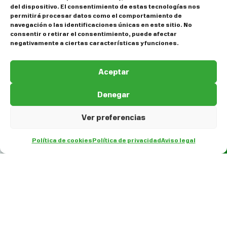
del dispositivo. El consentimiento de estas tecnologías nos
permitirá procesar datos como el comportamiento de
navegación o las identificaciones únicas en este sitio. No
consentir o retirar el consentimiento, puede afectar
negativamente a ciertas características y funciones.
Aceptar
Denegar
Ver preferencias
Política de cookies
Política de privacidad
Aviso legal
ES