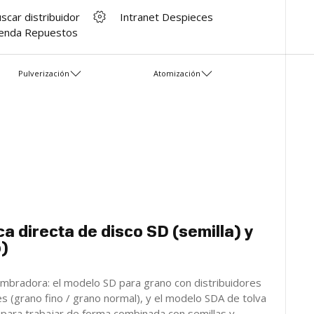
scar distribuidor
Intranet Despieces
enda Repuestos
Pulverización
Atomización
 directa de disco SD (semilla) y
o)
mbradora: el modelo SD para grano con distribuidores
s (grano fino / grano normal), y el modelo SDA de tolva
 para trabajar de forma combinada con semillas y