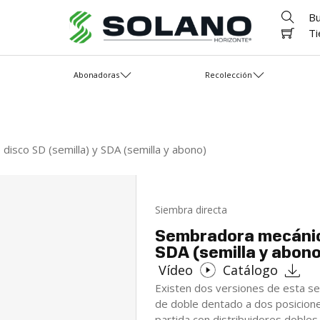
Bu
Ti
Abonadoras
Recolección
disco SD (semilla) y SDA (semilla y abono)
Siembra directa
Sembradora mecánica
SDA (semilla y abon
Vídeo
Catálogo
Existen dos versiones de esta se
de doble dentado a dos posicione
partida con distribuidores dobles