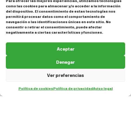
Para ofrecer las mejores experiencias, utilizamos tecnologías
como las cookies para almacenar y/o acceder a la información
del dispositivo. El consentimiento de estas tecnologías nos
permitirá procesar datos como el comportamiento de
navegación o las identificaciones únicas en este sitio. No
consentir o retirar el consentimiento, puede afectar
negativamente a ciertas características y funciones.
Aceptar
Denegar
Ver preferencias
Política de cookies
Política de privacidad
Aviso legal
ES